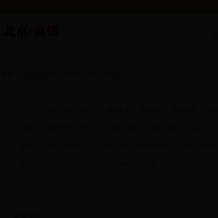
首页
>
真钱世界杯买球平台
北京+店铺转让
行业：
真钱世界杯买球平台
餐饮美食
美容美发
服装鞋包
休闲
区域：
真钱世界杯买球平台
东城
西城
朝阳
海淀
丰台
面积：
不限
20㎡以下
20㎡-50㎡
50㎡-100㎡
100㎡-200㎡
租金：
不限
5000元/月以下
5000-1万元/月
1-2万元/月
2-5
默认排序