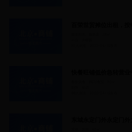
百荣世贸摊位出租，按
服装鞋包 · 服装店
38
㎡
丰台 · 木樨园
87人浏览
2022-04-15
发布
餐饮美食 · 档口/食堂
30
㎡
朝阳 · 安贞
66人浏览
2022-04-15
发布
其他 · 其他
40
㎡