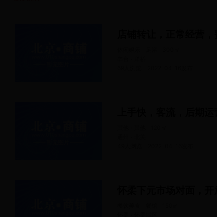
店铺转让，正常经营，
休闲娱乐 · 足浴
300
㎡
丰台 · 洋桥
69人浏览
2022-04-16
发布
上手快，客流，后期运
其他 · 其他
120
㎡
通州 · 北关
49人浏览
2022-04-16
发布
怀柔下元市场对面，开
餐饮美食 · 餐馆
150
㎡
怀柔 · 怀柔城区