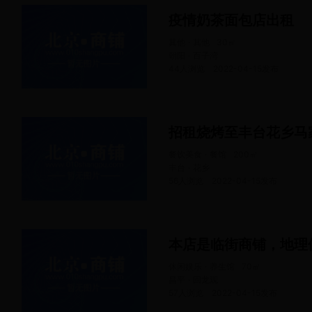
疫情奶茶面包店出租
其他 · 其他
30
㎡
朝阳 · 百子湾
44人浏览
2022-04-15
发布
招租烧烤至丰台花乡马
餐饮美食 · 餐馆
200
㎡
丰台 · 花乡
56人浏览
2022-04-15
发布
本店是临街商铺，地理
休闲娱乐 · 养生馆
70
㎡
昌平 · 回龙观
57人浏览
2022-04-15
发布