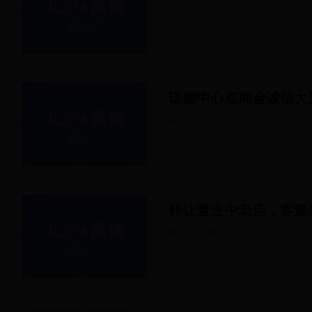
超市百货 · 便利店
180
㎡
昌平 · 南口
80人浏览
2022-02-23
发布
诺德中心底商金诚信大
其他 · 其他
190.72
㎡
丰台 · 总部基地
67人浏览
2022-04-15
发布
转让营业中老店，客源
餐饮美食 · 餐馆
120
㎡
房山 · 良乡
84人浏览
2022-02-23
发布