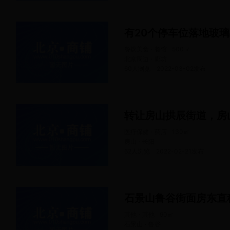
有20个停车位落地玻
餐饮美食 · 餐馆
500
㎡
北京周边 · 廊坊
60人浏览
2022-03-02
发布
转让房山拱辰街道，房
医疗保健 · 药店
130
㎡
房山 · 长阳
62人浏览
2022-02-21
发布
其他 · 其他
90
㎡
石景山 · 鲁谷