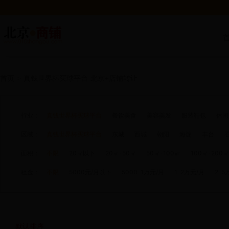
首页
>
真钱世界杯买球平台
北京+店铺转让
行业：
真钱世界杯买球平台
餐饮美食
美容美发
服装鞋包
休闲
区域：
真钱世界杯买球平台
东城
西城
朝阳
海淀
丰台
面积：
不限
20㎡以下
20㎡-50㎡
50㎡-100㎡
100㎡-200㎡
租金：
不限
5000元/月以下
5000-1万元/月
1-2万元/月
2-5
默认排序