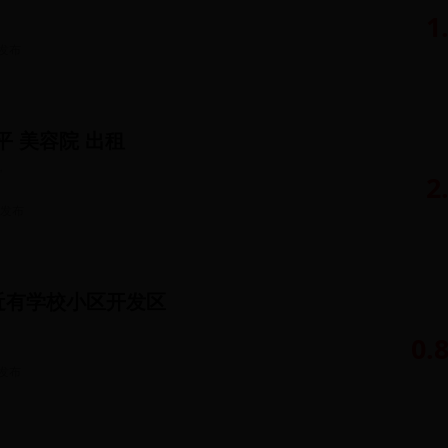
1
发布
3平 美容院 出租
㎡
2
发布
近有学校小区开发区
0.
发布