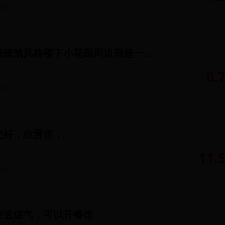
发布
双进繁华区独特建筑风格楼下小花园周边商超一应齐全
0.
发布
光好，位置佳，
11.
发布
管道煤气，可以开餐馆