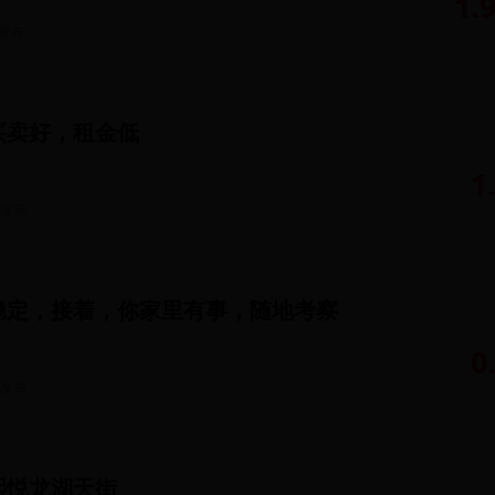
1.
发布
买卖好，租金低
1
发布
稳定，接着，你家里有事，随地考察
0
发布
熙悦龙湖天街