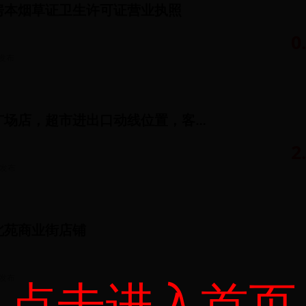
房本烟草证卫生许可证营业执照
0
发布
永辉超市鸿坤广场店，超市进出口动线位置，客流量大
2
发布
北苑商业街店铺
发布
点击进入首页