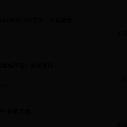
店面共3层，总面积约510平左右，可做餐饮、商铺等。
1.
发布
《独栋商铺》业主直租
3
发布
3平 餐馆 出租
4.