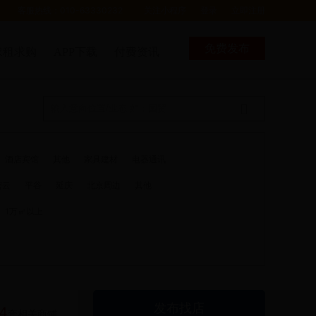
客服热线：010-63330232
关注小程序
登录
立即注册
免费发布
求租求购
APP下载
付费资讯
酒店宾馆
其他
家具建材
电器通讯
密云
平谷
延庆
北京周边
其他
1万㎡以上
发布找店
4
套相关商铺