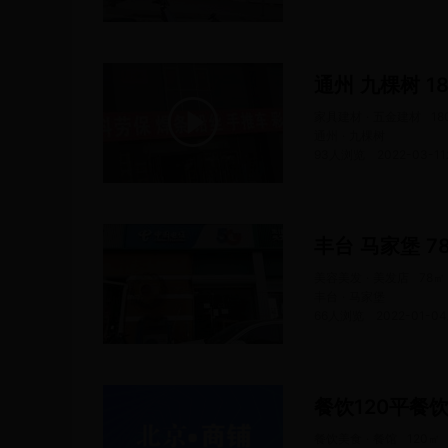
通州 九棵树 1
家具建材 · 五金建材
18
通州 · 九棵树
93人浏览
2022-03-11
丰台 马家堡 7
美容美发 · 美发店
78
㎡
丰台 · 马家堡
66人浏览
2022-01-04
餐饮120平餐
餐饮美食 · 餐馆
120
㎡