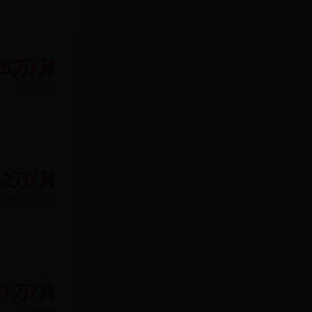
.5万/月
转让费
无
.2万/月
让费
50.00万
1万/月