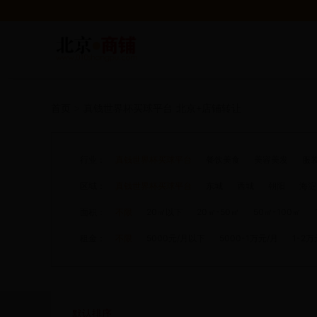
首页
>
真钱世界杯买球平台
北京+店铺转让
行业：
真钱世界杯买球平台
餐饮美食
美容美发
服
区域：
真钱世界杯买球平台
东城
西城
朝阳
海淀
面积：
不限
20㎡以下
20㎡-50㎡
50㎡-100㎡
租金：
不限
5000元/月以下
5000-1万元/月
1-2万
默认排序