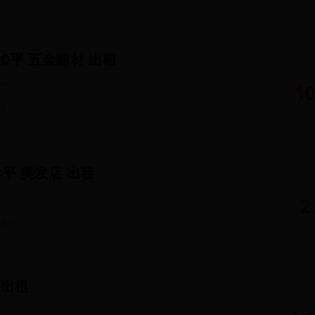
80平 五金建材 出租
0
㎡
1
发布
8平 美发店 出租
2
发布
饮出租