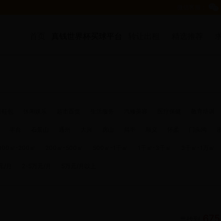
微信客服：
真钱世界杯买球平台
首页
转让出租
精选推荐
装鞋包
休闲娱乐
超市百货
生活服务
汽修美容
医疗保健
教育培训
丰台
石景山
通州
大兴
房山
昌平
顺义
怀柔
门头沟
100㎡-200㎡
200㎡-500㎡
500㎡-1千㎡
1千㎡-3千㎡
3千㎡-1万㎡
元/月
2-5万元/月
5万元/月以上
675
共找到