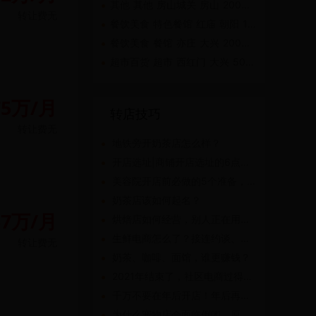
其他 其他 房山城关 房山 200㎡-500㎡
转让费
无
餐饮美食 特色餐馆 红庙 朝阳 100㎡-200㎡
餐饮美食 餐馆 亦庄 大兴 200㎡-500㎡
超市百货 超市 西红门 大兴 50㎡-100㎡
75万/月
转店技巧
转让费
无
地铁旁开奶茶店怎么样？
开店选址|商铺开店选址的6点忠告
美容院开店前必做的5个准备，老板必看！
奶茶店该如何起名？
57万/月
烘焙店如何经营，别人正在用的“套路”你知道了吗？
生鲜电商怎么了？接连约谈、追债、闭店、裁员!
转让费
无
奶茶、咖啡、面馆，谁更赚钱？
2021年结束了，社区电商过得还好吗？
千万不要在年后开店！年后再筹备，你知道少赚多少吗？
为什么宠物店会面临倒闭，原因在这！