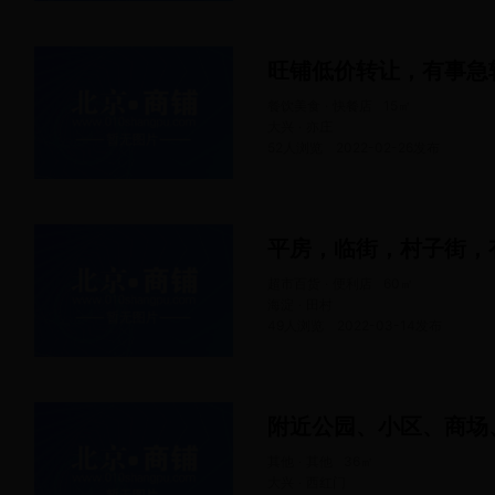
旺铺低价转让，有事急
餐饮美食 · 快餐店
15
㎡
大兴 · 亦庄
52人浏览
2022-02-26
发布
平房，临街，村子街，
超市百货 · 便利店
60
㎡
海淀 · 田村
49人浏览
2022-03-14
发布
附近公园、小区、商场
其他 · 其他
36
㎡
大兴 · 西红门