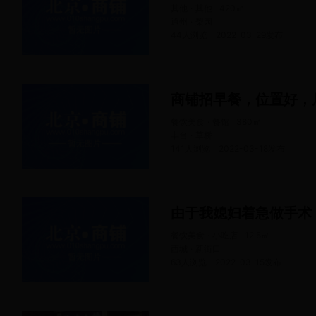
其他 · 其他
420
㎡
通州 · 梨园
44人浏览
2022-03-29
发布
商铺招早餐，位置好，
餐饮美食 · 餐馆
380
㎡
丰台 · 草桥
141人浏览
2022-03-18
发布
由于我媳妇着急做手术
餐饮美食 · 小吃店
12.5
㎡
西城 · 新街口
63人浏览
2022-03-15
发布