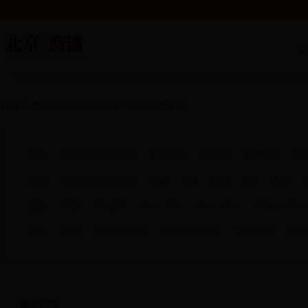
首页
>
真钱世界杯买球平台
北京+店铺转让
行业：
真钱世界杯买球平台
餐饮美食
美容美发
服装鞋包
休闲
区域：
真钱世界杯买球平台
东城
西城
朝阳
海淀
丰台
面积：
不限
20㎡以下
20㎡-50㎡
50㎡-100㎡
100㎡-200㎡
租金：
不限
5000元/月以下
5000-1万元/月
1-2万元/月
2-5
默认排序