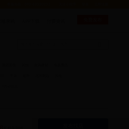
客服热线：010-63330232
关注小程序
登录
立即注册
免费发布
求租求购
APP下载
付费资讯
酒店宾馆
其他
家具建材
电器通讯
密云
平谷
延庆
北京周边
其他
1万㎡以上
发布找店
8
套相关商铺