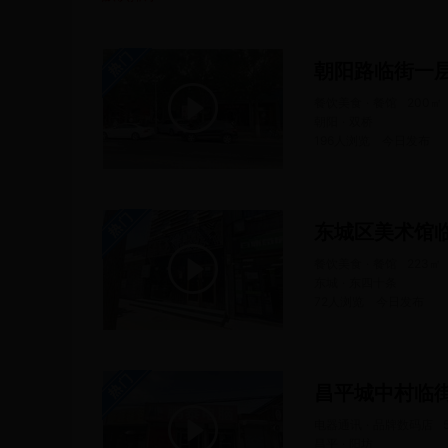
朝阳路临街一
餐饮美食 · 餐馆
200
㎡
朝阳 · 双桥
196人浏览
今日
发布
东城区美术馆
餐饮美食 · 餐馆
223
㎡
东城 · 东四十条
72人浏览
今日
发布
电器通讯 · 品牌数码店
昌平 · 阳坊