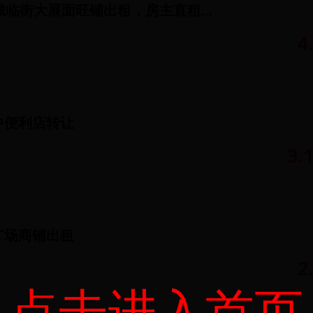
房山长阳FCC城临街大展面旺铺出租，房主直租无转让费
4
中便利店转让
3.
广场商铺出租
2
点击进入首页