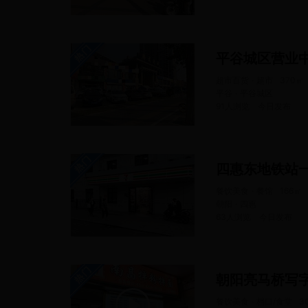
平谷城区营业
超市百货 · 超市
370
㎡
平谷 · 平谷城区
91人浏览
今日
发布
四惠东地铁站
餐饮美食 · 餐馆
166
㎡
朝阳 · 四惠
63人浏览
今日
发布
朝阳亮马桥写
餐饮美食 · 档口/食堂
3