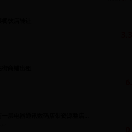
层餐饮店转让
3.
临街商铺出租
6
昌平城中村临街一层电器通讯数码店带资源整店转让
50
㎡
0