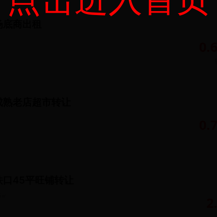
场底商出租
0.
成熟老店超市转让
0.
口45平旺铺转让
5
㎡
2