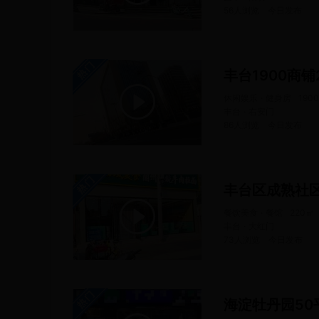
56人浏览
今日
发布
丰台1900商铺
休闲娱乐 · 健身房
1900
丰台 · 右安门
86人浏览
今日
发布
丰台区成熟社
餐饮美食 · 餐馆
220
㎡
丰台 · 大红门
73人浏览
今日
发布