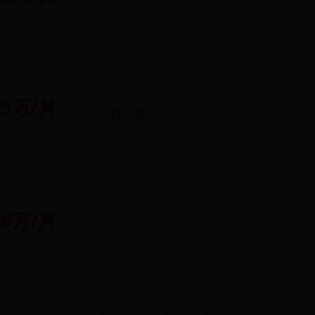
超市百货 超市 五道口 海淀 500㎡-1千㎡
转让费
面议
美容美发 美发店 朝阳公园 朝阳
休闲娱乐 健身房 良乡 房山 200㎡-500㎡
教育培训 培训机构 北沙滩 朝阳 200㎡-500㎡
25万/月
转店技巧
转让费
面议
地铁旁开奶茶店怎么样？
开店选址|商铺开店选址的6点忠告
美容院开店前必做的5个准备，老板必看！
奶茶店该如何起名？
.6万/月
烘焙店如何经营，别人正在用的“套路”你知道了吗？
生鲜电商怎么了？接连约谈、追债、闭店、裁员!
转让费
面议
奶茶、咖啡、面馆，谁更赚钱？
2021年结束了，社区电商过得还好吗？
千万不要在年后开店！年后再筹备，你知道少赚多少吗？
为什么宠物店会面临倒闭，原因在这！