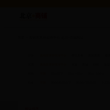
首页
>
真钱世界杯买球平台
北京+店铺转让
行业：
真钱世界杯买球平台
餐饮美食
美容美发
服
区域：
真钱世界杯买球平台
东城
西城
朝阳
海淀
面积：
不限
20㎡以下
20㎡-50㎡
50㎡-100㎡
租金：
不限
5000元/月以下
5000-1万元/月
1-2万
默认排序