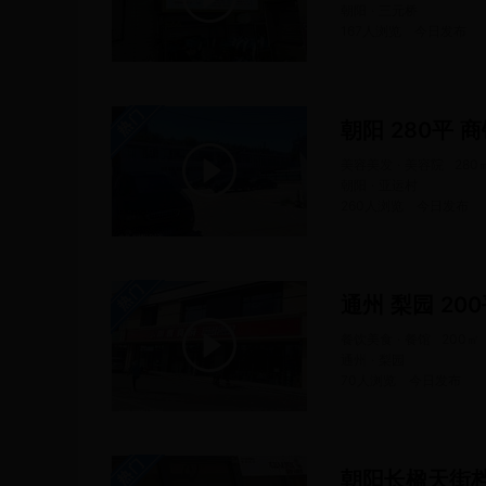
朝阳 · 三元桥
167人浏览
今日
发布
朝阳 280平 
美容美发 · 美容院
280
朝阳 · 亚运村
260人浏览
今日
发布
通州 梨园 20
餐饮美食 · 餐馆
200
㎡
通州 · 梨园
70人浏览
今日
发布
朝阳长楹天街