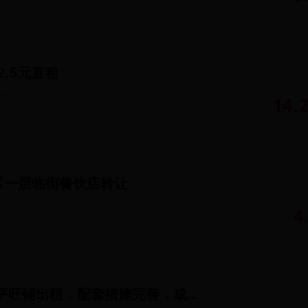
2.5元直租
㎡
14.
区一层临街餐饮店转让
4
海淀牡丹园50平旺铺出租，配套措施完善，成熟商圈