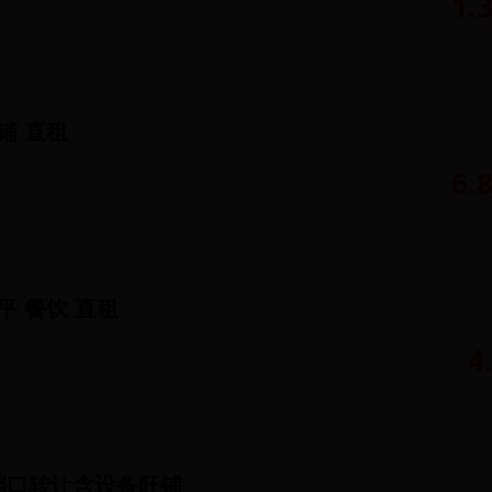
1.
商铺 直租
㎡
6.
0平 餐饮 直租
4
档口转让含设备旺铺