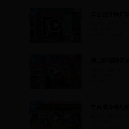
丰台设计师广
美容美发 · 美甲店
40
㎡
丰台 · 看丹桥
63人浏览
今日
发布
房山区琉璃河
超市百货 · 超市
560
㎡
房山 · 琉璃河
81人浏览
今日
发布
丰台成寿寺地铁
餐饮美食 · 档口/食堂
4
丰台 · 成寿寺
60人浏览
今日
发布