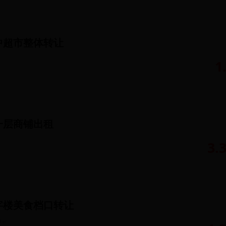
中超市整体转让
1
一层商铺出租
3.
字楼美食档口转让
0
㎡