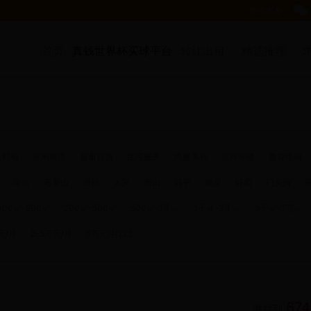
微信客服：
真钱世界杯买球平台
首页
转让出租
精选推荐
装鞋包
休闲娱乐
超市百货
生活服务
汽修美容
医疗保健
教育培训
丰台
石景山
通州
大兴
房山
昌平
顺义
怀柔
门头沟
100㎡-200㎡
200㎡-500㎡
500㎡-1千㎡
1千㎡-3千㎡
3千㎡-1万㎡
元/月
2-5万元/月
5万元/月以上
674
共找到