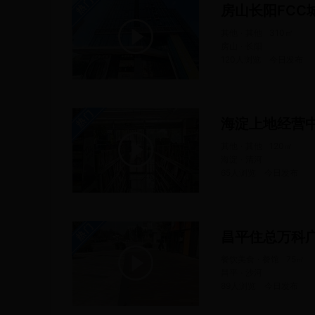
其他 · 其他
310
㎡
房山 · 长阳
120人浏览
今日
发布
海淀上地经营
其他 · 其他
120
㎡
海淀 · 清河
65人浏览
今日
发布
昌平住总万科
餐饮美食 · 餐馆
75
㎡
昌平 · 沙河
89人浏览
今日
发布