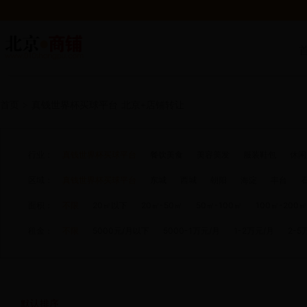
首页
>
真钱世界杯买球平台
北京+店铺转让
行业：
真钱世界杯买球平台
餐饮美食
美容美发
服装鞋包
休闲
区域：
真钱世界杯买球平台
东城
西城
朝阳
海淀
丰台
面积：
不限
20㎡以下
20㎡-50㎡
50㎡-100㎡
100㎡-200㎡
租金：
不限
5000元/月以下
5000-1万元/月
1-2万元/月
2-5
默认排序