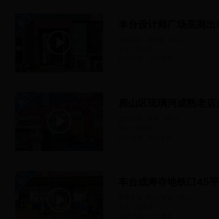
丰台设计师广场底商出
美容美发 · 美甲店
40
㎡
丰台 · 看丹桥
63人浏览
今日
发布
房山区琉璃河成熟老店
超市百货 · 超市
560
㎡
房山 · 琉璃河
81人浏览
今日
发布
丰台成寿寺地铁口45
餐饮美食 · 档口/食堂
45
㎡
丰台 · 成寿寺
60人浏览
今日
发布