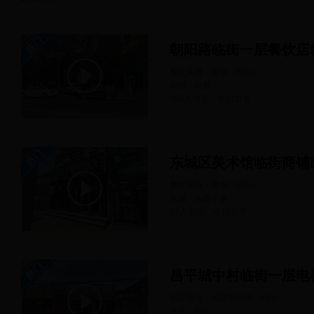
朝阳路临街一层餐饮店
餐饮美食 · 餐馆
200
㎡
朝阳 · 双桥
196人浏览
今日
发布
东城区美术馆临街商铺
餐饮美食 · 餐馆
223
㎡
东城 · 东四十条
72人浏览
今日
发布
电器通讯 · 品牌数码店
50
㎡
昌平 · 阳坊