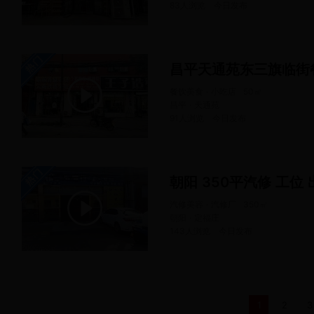
83人浏览
今日
发布
昌平天通苑东三旗临街
餐饮美食 · 小吃店
50
㎡
昌平 · 天通苑
91人浏览
今日
发布
朝阳 350平汽修 工位 
汽修美容 · 汽修厂
350
㎡
朝阳 · 定福庄
143人浏览
今日
发布
1
2
3