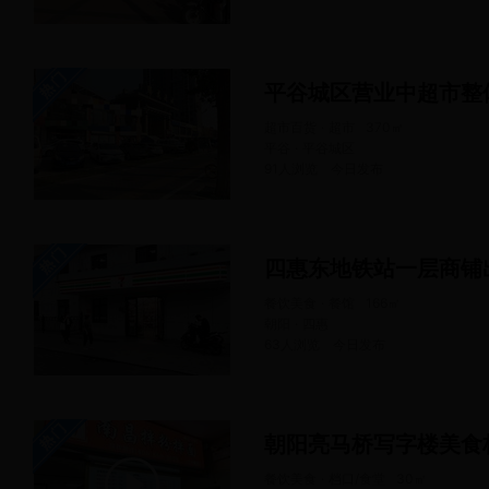
平谷城区营业中超市整
超市百货 · 超市
370
㎡
平谷 · 平谷城区
91人浏览
今日
发布
四惠东地铁站一层商铺
餐饮美食 · 餐馆
166
㎡
朝阳 · 四惠
63人浏览
今日
发布
朝阳亮马桥写字楼美食
餐饮美食 · 档口/食堂
30
㎡