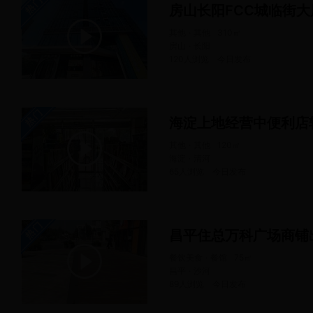
其他 · 其他
310
㎡
房山 · 长阳
120人浏览
今日
发布
海淀上地经营中便利店
其他 · 其他
120
㎡
海淀 · 清河
65人浏览
今日
发布
昌平住总万科广场商铺
餐饮美食 · 餐馆
75
㎡
昌平 · 沙河
89人浏览
今日
发布