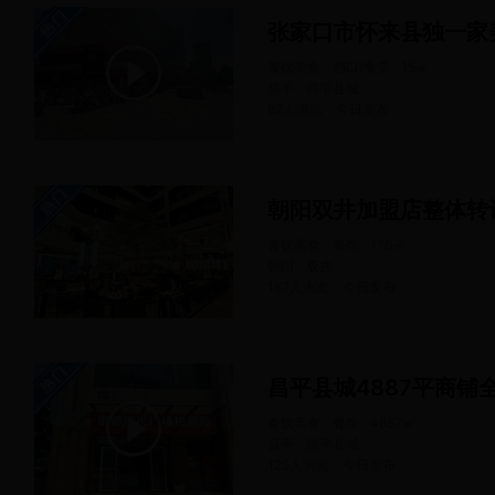
张家口市怀来县独一家
餐饮美食 · 档口/食堂
15
㎡
昌平 · 昌平县城
62人浏览
今日
发布
朝阳双井加盟店整体转
餐饮美食 · 餐馆
176
㎡
朝阳 · 双井
187人浏览
今日
发布
昌平县城4887平商铺
餐饮美食 · 餐馆
4887
㎡
昌平 · 昌平县城
125人浏览
今日
发布