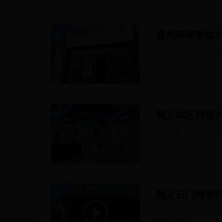
通州环球影城
生活服务 · 宠物店
91
㎡
通州 · 梨园
314人浏览
今日
发布
顺义城区商场
生活服务 · 干洗店
60
㎡
顺义 · 顺义城区
97人浏览
今日
发布
顺义石门梅香
生活服务 · 花店水族
65
顺义 · 石门