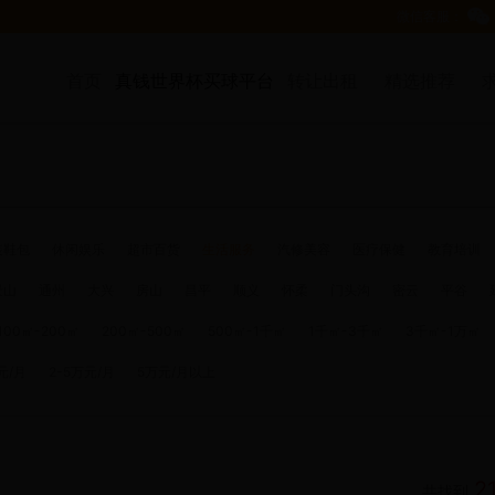
微信客服：
真钱世界杯买球平台
首页
转让出租
精选推荐
装鞋包
休闲娱乐
超市百货
生活服务
汽修美容
医疗保健
教育培训
景山
通州
大兴
房山
昌平
顺义
怀柔
门头沟
密云
平谷
100㎡-200㎡
200㎡-500㎡
500㎡-1千㎡
1千㎡-3千㎡
3千㎡-1万㎡
元/月
2-5万元/月
5万元/月以上
2
共找到