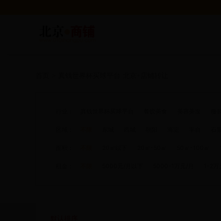
首页
>
真钱世界杯买球平台
北京+店铺转让
行业：
真钱世界杯买球平台
餐饮美食
美容美发
服
区域：
不限
东城
西城
朝阳
海淀
丰台
石
面积：
不限
20㎡以下
20㎡-50㎡
50㎡-100㎡
租金：
不限
5000元/月以下
5000-1万元/月
1-2万
默认排序