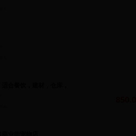
发布
㎡
发布
，适合餐饮，建材，仓库，
㎡
850.
发布
口商业街宠物店