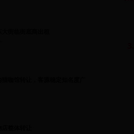
东大街临街底商出租
㎡
3
内猫咖馆转让，客源稳定知名度广
㎡
物店整体转让