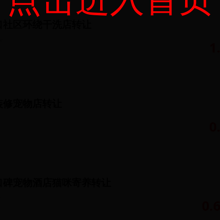
口社区环绕干洗店转让
㎡
1
装修宠物店转让
0
口碑宠物酒店猫咪寄养转让
㎡
0.