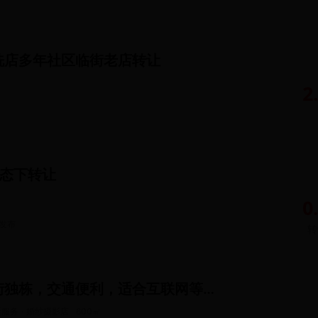
洗店多年社区临街老店转让
㎡
2
状态下转让
㎡
0
发布
转
产权清晰，临街独栋，交通便利，适合互联网等小公司办公
服务 · 婚纱摄影店
600
㎡