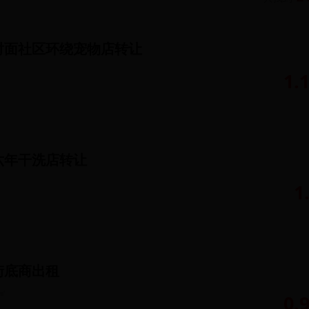
对面社区环绕宠物店转让
1.
六年干洗店转让
1
街底商出租
㎡
0.