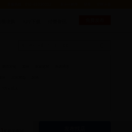
客服热线：010-63330232
关注小程序
登录
立即注册
免费发布
求租求购
APP下载
付费资讯
酒店宾馆
其他
家具建材
电器通讯
延庆
北京周边
其他
1万㎡以上
发布找店
11
套相关商铺