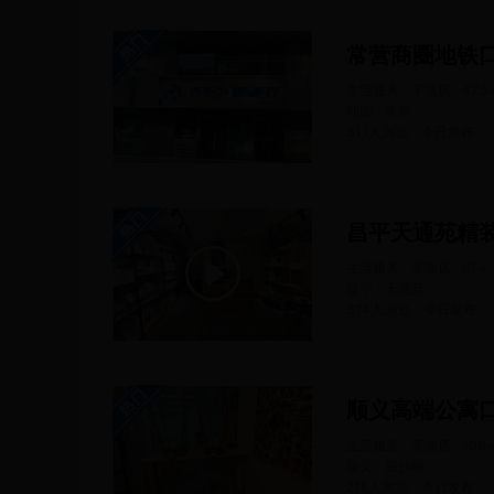
常营商圈地铁
生活服务 · 干洗店
47.5
朝阳 · 常营
311人浏览
今日
发布
昌平天通苑精
生活服务 · 宠物店
61
㎡
昌平 · 天通苑
374人浏览
今日
发布
顺义高端公寓
生活服务 · 宠物店
109
顺义 · 后沙峪
218人浏览
今日
发布