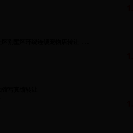
1
大兴亦庄高档社区别墅区环绕连锁宠物店转让，可空转
1
拍馆写真馆转让
㎡
1