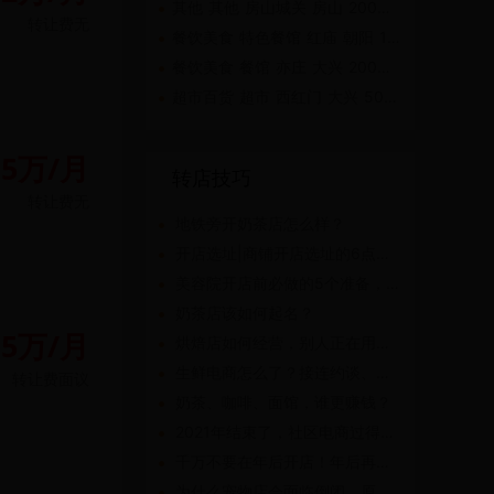
其他 其他 房山城关 房山 200㎡-500㎡
转让费
无
餐饮美食 特色餐馆 红庙 朝阳 100㎡-200㎡
餐饮美食 餐馆 亦庄 大兴 200㎡-500㎡
超市百货 超市 西红门 大兴 50㎡-100㎡
.5万/月
转店技巧
转让费
无
地铁旁开奶茶店怎么样？
开店选址|商铺开店选址的6点忠告
美容院开店前必做的5个准备，老板必看！
奶茶店该如何起名？
5万/月
烘焙店如何经营，别人正在用的“套路”你知道了吗？
生鲜电商怎么了？接连约谈、追债、闭店、裁员!
转让费
面议
奶茶、咖啡、面馆，谁更赚钱？
2021年结束了，社区电商过得还好吗？
千万不要在年后开店！年后再筹备，你知道少赚多少吗？
为什么宠物店会面临倒闭，原因在这！