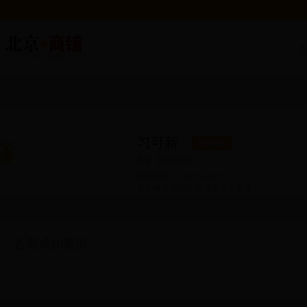
首页
>
北京+
习可新
资深顾问
6年
从业经验
联系电话：
17310742111
保剑锋从磨砺出梅花香自苦寒来
近期成功案例
上