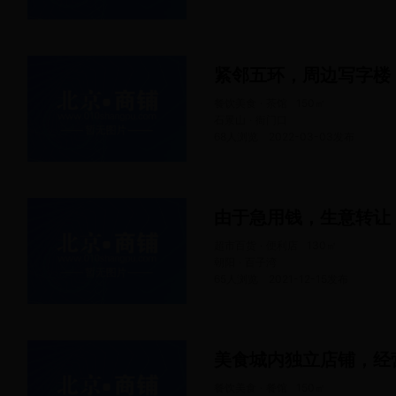
紧邻五环，周边写字楼
餐饮美食 · 茶馆
150
㎡
石景山 · 衙门口
68人浏览
2022-03-03
发布
由于急用钱，生意转让
超市百货 · 便利店
130
㎡
朝阳 · 百子湾
65人浏览
2021-12-15
发布
美食城内独立店铺，经
餐饮美食 · 餐馆
150
㎡