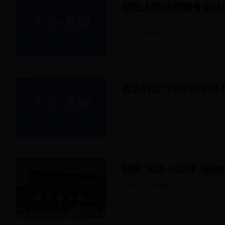
朝阳大悦城商圈青年路
其他 · 其他
255
㎡
朝阳 · 朝青板块
83人浏览
2022-03-03
发布
饭店转让170平米证件
餐饮美食 · 档口/食堂
150
㎡
朝阳 · 十八里店
53人浏览
2022-02-19
发布
朝阳 东坝 300平 瑜伽
休闲娱乐 · 瑜伽馆
300
㎡
朝阳 · 东坝
54人浏览
2021-12-16
发布