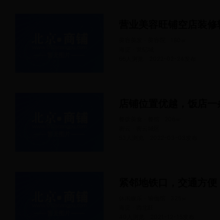
营业美容旺铺空店装修
美容美发 · 美容院
180
㎡
海淀 · 世纪城
66人浏览
2022-02-24
发布
店铺位置优越，饭店一
餐饮美食 · 餐馆
206
㎡
密云 · 密云城区
53人浏览
2022-03-03
发布
紧邻地铁口，交通方便
休闲娱乐 · 瑜伽馆
325
㎡
海淀 · 西北旺
40人浏览
2021-12-15
发布