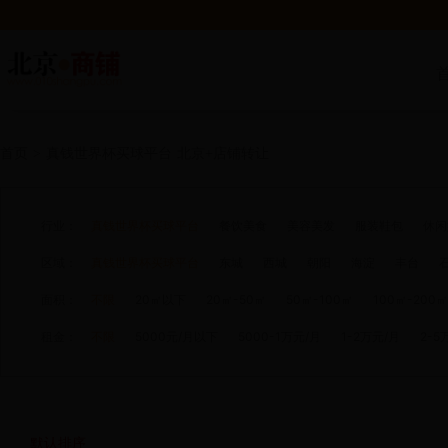
首页
>
真钱世界杯买球平台
北京+店铺转让
行业：
真钱世界杯买球平台
餐饮美食
美容美发
服装鞋包
休闲
区域：
真钱世界杯买球平台
东城
西城
朝阳
海淀
丰台
面积：
不限
20㎡以下
20㎡-50㎡
50㎡-100㎡
100㎡-200㎡
租金：
不限
5000元/月以下
5000-1万元/月
1-2万元/月
2-5
默认排序