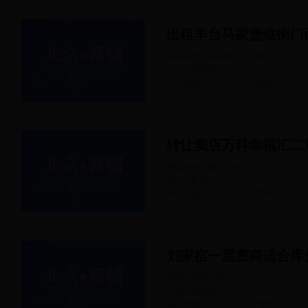
出租丰台马家堡临街门
美容美发 · 美容院
173.93
㎡
丰台 · 马家堡
65人浏览
2021-12-31
发布
转让窦店万科幸福汇二
餐饮美食 · 餐馆
80
㎡
房山 · 窦店
60人浏览
2022-03-14
发布
刘家窑一层底商适合库
其他 · 其他
600
㎡
丰台 · 刘家窑
54人浏览
2022-03-17
发布