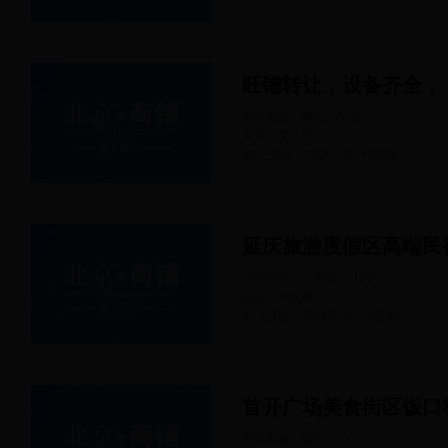
旺铺转让，设备齐全，
餐饮美食 · 餐馆
80
㎡
大兴 · 庞各庄
58人浏览
2022-03-12
发布
延庆旅游度假区高端民
酒店宾馆 · 公寓房
1100
㎡
延庆 · 大榆树
37人浏览
2022-03-16
发布
首开广场美食街区饭口
餐饮美食 · 餐馆
23
㎡