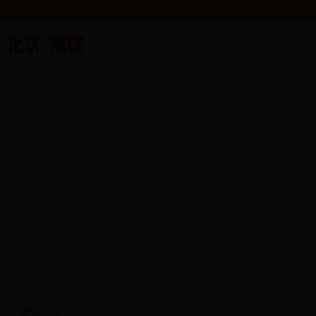
首页
>
真钱世界杯买球平台
北京+店铺转让
行业：
真钱世界杯买球平台
餐饮美食
美容美发
服装鞋包
休闲
区域：
真钱世界杯买球平台
东城
西城
朝阳
海淀
丰台
面积：
不限
20㎡以下
20㎡-50㎡
50㎡-100㎡
100㎡-200㎡
租金：
不限
5000元/月以下
5000-1万元/月
1-2万元/月
2-5
默认排序