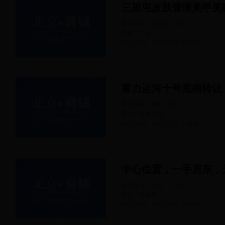
三里屯皮肤管理美甲美
美容美发 · 美容院
108
㎡
朝阳 · 工体
55人浏览
2022-03-18
发布
富力运河十号底商转让
餐饮美食 · 餐馆
60
㎡
通州 · 武夷花园
69人浏览
2022-03-11
发布
中心位置，一手房东，
休闲娱乐 · 足浴
175
㎡
海淀 · 双榆树
56人浏览
2022-03-17
发布