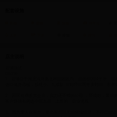
配套设施
客梯
货梯
扶梯
停车位
上水
下水
排烟
排污
店主说明
店铺描述
00316
1、店铺位于海淀清河奥北科技园区内，总面积364平米，现
进口健身器械，损耗小。九成新 目前经营两年多时间，私教
2、园区有很多大企业，实力还不错的公司 ，环境好，紧邻
客户群体有周边小区人员、上班的、企业老板
3、因为爱人在国外，要出国所以无法继续经营，不得已转