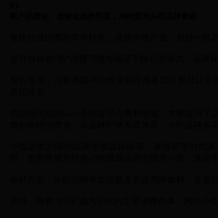
03
商户品牌化、连锁化趋势明显，鸡肉受到头部品牌青睐
餐饮行业消费群体年轻化，促使小吃产业、包括一批
提升自身在“新”消费习惯与场景下核心竞争力，品牌
报告显示，目前美团平台收录的在商务部注册且认证
美团外卖，
借助现代化的SaaS系统管理点餐和收银，大幅提升
量的年轻消费者。从品牌扩张方式来看，小吃品牌多
小吃品类的国外品牌主要以肯德基、麦当劳等为代表
脖，也有将地方特色小吃做成品牌的重庆小面、淮南
食材方面，头部品牌中出现最多的是鸡肉食材，主要
另外，随着“90后”成为小吃的主要消费群体，网红小