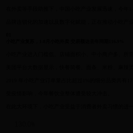
在外卖等手段助推下，中国小吃产业发展迅速，今年1-8
品牌连锁化的加速以及数字化赋能，正在推动小吃产业
01
小吃产业复苏，1-8月小吃外卖 交易额达去年同期116.9%
小吃产业进入门槛低、店铺面积小、中小商户多、所
美团平台大数据显示，快餐简餐、面条、米粉、麻辣
2019 年小吃产业订单量占比超过1%的细分品类共
受疫情影响，今年餐饮业整体遭受较大冲击。
在此大环境下，小吃产业受益于消费者外卖习惯的进